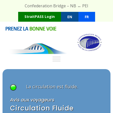
Confederation Bridge – NB ↔ PEI
StraitPASS Login
EN
FR
La circulation est fluide.
Avis aux voyageurs
Circulation Fluide