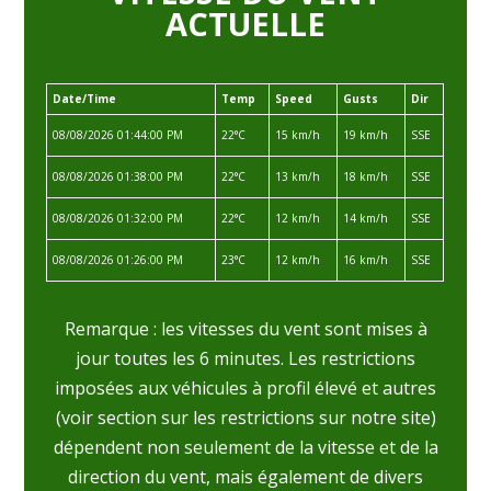
ACTUELLE
Date/Time
Temp
Speed
Gusts
Dir
08/08/2026 01:44:00 PM
22°C
15 km/h
19 km/h
SSE
08/08/2026 01:38:00 PM
22°C
13 km/h
18 km/h
SSE
08/08/2026 01:32:00 PM
22°C
12 km/h
14 km/h
SSE
08/08/2026 01:26:00 PM
23°C
12 km/h
16 km/h
SSE
Remarque : les vitesses du vent sont mises à
jour toutes les 6 minutes. Les restrictions
imposées aux
véhicules à profil élevé et autres
(voir section sur les restrictions sur notre site)
dépendent non seulement de la vitesse et de la
direction du vent, mais également de divers